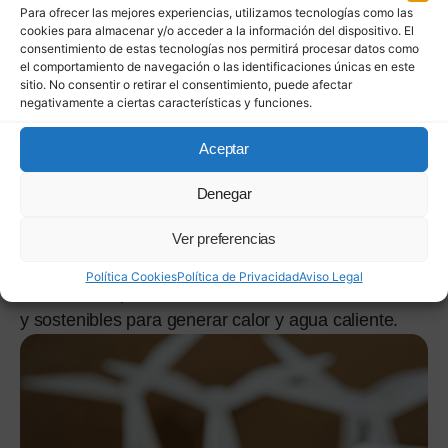
para un confort
Para ofrecer las mejores experiencias, utilizamos tecnologías como las
cookies para almacenar y/o acceder a la información del dispositivo. El
sostenible
consentimiento de estas tecnologías nos permitirá procesar datos como
el comportamiento de navegación o las identificaciones únicas en este
Ofrecemos soluciones personalizadas en
sitio. No consentir o retirar el consentimiento, puede afectar
calefacción, fontanería y gas, adaptadas a cada tipo
negativamente a ciertas características y funciones.
de vivienda.
Aceptar
Asesoramos sobre las mejores opciones del
Denegar
mercado, priorizando el confort, el ahorro
energético y el uso de energías renovables.
Ver preferencias
Política Cookies
Política de Privacidad
Aviso Legal
Nuestro compromiso es brindar sistemas eficientes
y sostenibles para generar calor y agua caliente.